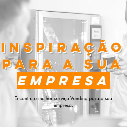
inspiração
para a sua
empresa
Encontre o melhor serviço Vending para a sua
empresa.